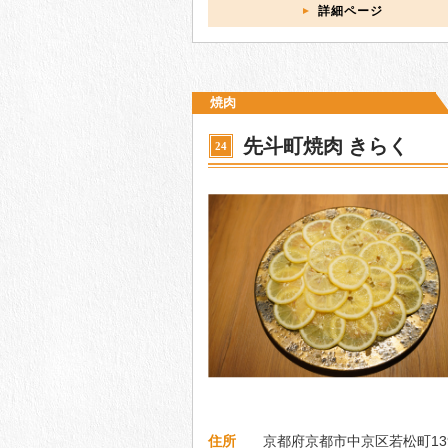
詳細ページ
焼肉
先斗町焼肉 きらく
24
住所
京都府京都市中京区若松町139