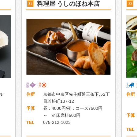
料理屋 うしのほね本店
21
22
ル
住所
京都市中京区先斗町通三条下ル2丁
住所
目若松町137-12
予算
昼：4800円/夜：コース7500円
～ ※床席料500円
予算
TEL
075-212-1023
TEL