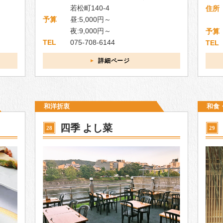
若松町140-4
住所
予算
昼:5,000円～
夜:9,000円～
予算
TEL
075-708-6144
TEL
詳細ページ
和洋折衷
和食
四季 よし菜
28
29