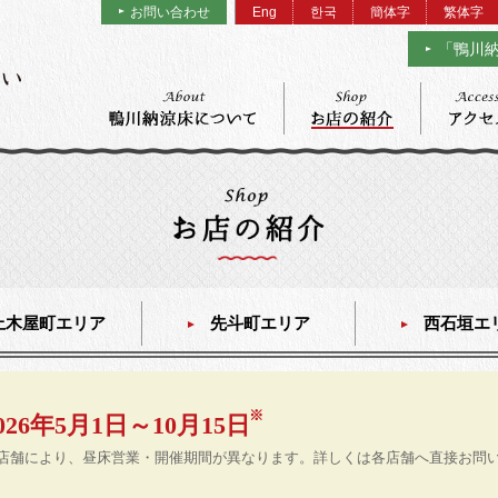
お問い合わせ
Eng
한국
簡体字
繁体字
「鴨川
上木屋町エリア
先斗町エリア
西石垣エ
026年5月1日～10月15日
店舗により、昼床営業・開催期間が異なります。詳しくは各店舗へ直接お問