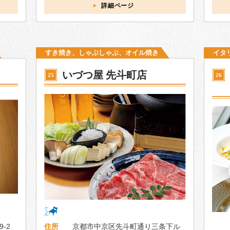
詳細ページ
すき焼き、しゃぶしゃぶ、オイル焼き
イタ
いづつ屋 先斗町店
25
26
-2
住所
京都市中京区先斗町通り三条下ル