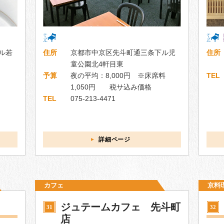
ル若
住所
京都市中京区先斗町通三条下ル児
住所
童公園北4軒目東
予算
夜の平均：8,000円 ※床席料
TEL
1,050円 税サ込み価格
TEL
075-213-4471
詳細ページ
カフェ
京料
ジュテームカフェ 先斗町
31
32
店