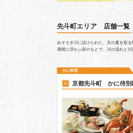
先斗町エリア 店舗一覧
みそそぎ川に設けられた、京の夏を彩る
薄闇に浮かぶ床のもとで、川の流れと川
かに料理
京都先斗町 かに侍別
16