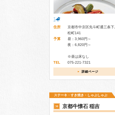
住所
京都市中京区先斗町通三条下
松町141
予算
昼：3,960円～
夜：6,820円～
※昼は床なし
TEL
075-221-7321
詳細ページ
ステーキ・すき焼き・しゃぶしゃぶ
京都牛懐石 稲吉
30