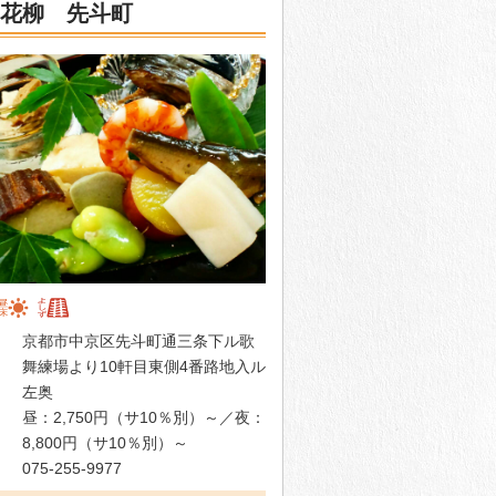
花柳 先斗町
京都市中京区先斗町通三条下ル歌
舞練場より10軒目東側4番路地入ル
左奥
昼：2,750円（サ10％別）～／夜：
8,800円（サ10％別）～
075-255-9977