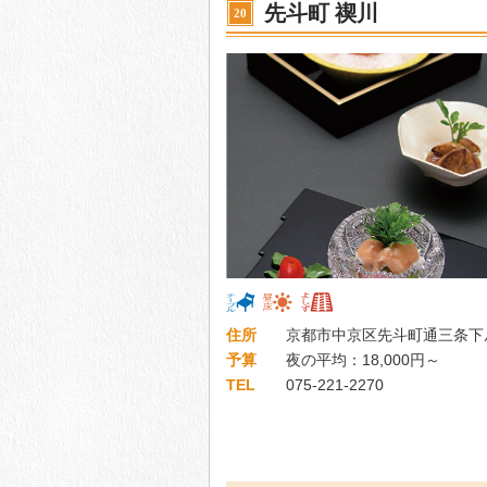
先斗町 禊川
20
住所
京都市中京区先斗町通三条下
予算
夜の平均：18,000円～
TEL
075-221-2270