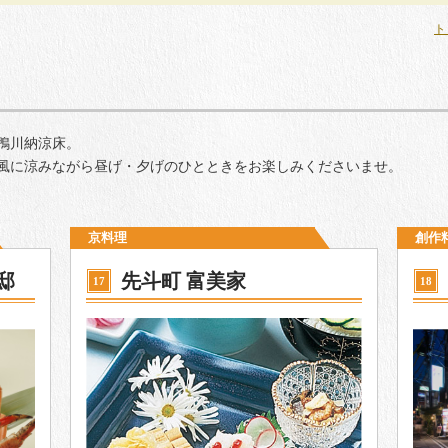
ト
鴨川納涼床。
風に涼みながら昼げ・夕げのひとときをお楽しみくださいませ。
京料理
創作
邸
先斗町 富美家
17
18