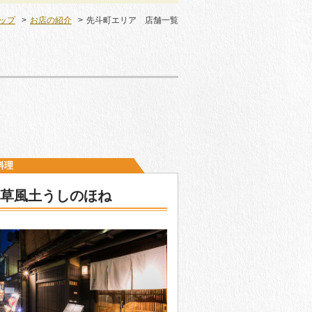
ップ
お店の紹介
先斗町エリア 店舗一覧
料理
草風土うしのほね