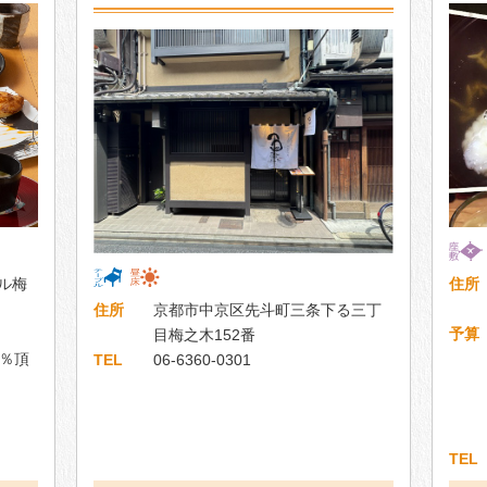
ル梅
住所
住所
京都市中京区先斗町三条下る三丁
予算
目梅之木152番
0％頂
TEL
06-6360-0301
TEL