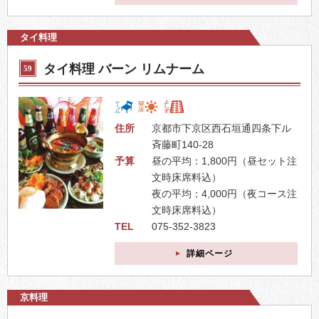
タイ料理
タイ料理 バーン リムナーム
59
住所
京都市下京区西石垣通四条下ル
斉藤町140-28
予算
昼の平均：1,800円（昼セット注
文時床席料込）
夜の平均：4,000円（夜コース注
文時床席料込）
TEL
075-352-3823
詳細ページ
京料理