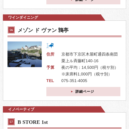
ワインダイニング
メゾン ド ヴァン 鶉亭
56
住所
京都市下京区木屋町通四条南団
栗上ル斉藤町140-16
予算
夜の平均：14,500円（税サ別）
※床席料1,000円（税サ別）
TEL
075-351-4005
詳細ページ
イノベーティブ
B STORE 1st
57