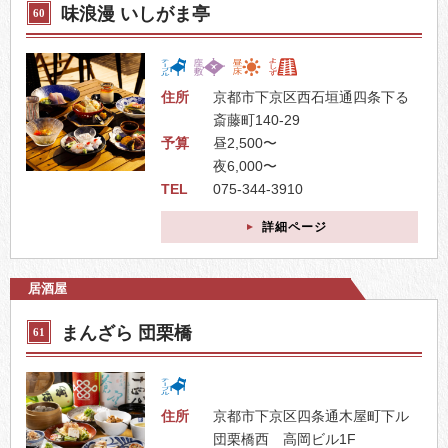
味浪漫 いしがま亭
60
住所
京都市下京区西石垣通四条下る
斎藤町140-29
予算
昼2,500〜
夜6,000〜
TEL
075-344-3910
詳細ページ
居酒屋
まんざら 団栗橋
61
住所
京都市下京区四条通木屋町下ル
団栗橋西 高岡ビル1F