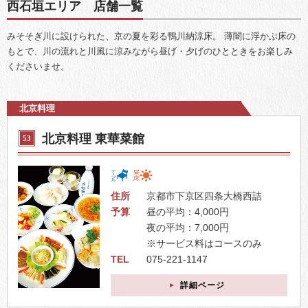
西石垣エリア 店舗一覧
みそそぎ川に設けられた、京の夏を彩る鴨川納涼床。
薄闇に浮かぶ床の
もとで、川の流れと川風に涼みながら昼げ・夕げのひとときをお楽しみ
くださいませ。
北京料理
北京料理 東華菜館
53
住所
京都市下京区四条大橋西詰
予算
昼の平均：4,000円
夜の平均：7,000円
※サービス料はコースのみ
TEL
075-221-1147
詳細ページ