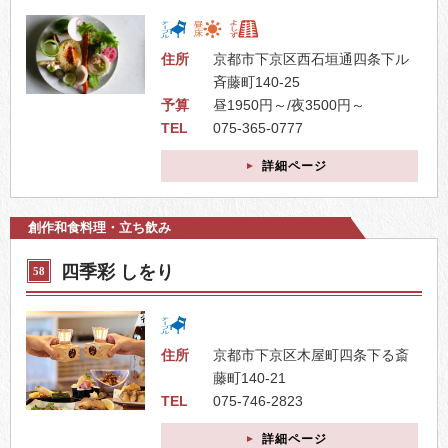
住所
京都市下京区西石垣通四条下ル
斉藤町140-25
予算
昼1950円～/夜3500円～
TEL
075-365-0777
詳細ページ
創作和食料理・立ち飲み
四季彩 しをり
58
住所
京都市下京区木屋町四条下る斎
藤町140-21
TEL
075-746-2823
詳細ページ