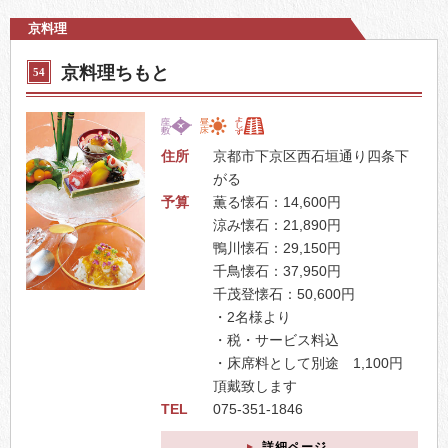
京料理
京料理ちもと
54
住所
京都市下京区西石垣通り四条下
がる
予算
薫る懐石：14,600円
涼み懐石：21,890円
鴨川懐石：29,150円
千鳥懐石：37,950円
千茂登懐石：50,600円
・2名様より
・税・サービス料込
・床席料として別途 1,100円
頂戴致します
TEL
075-351-1846
詳細ページ