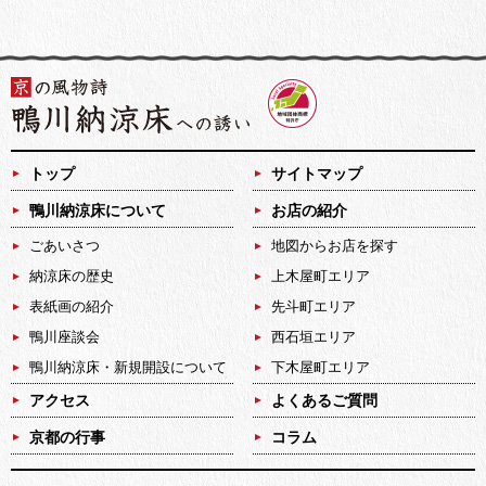
トップ
サイトマップ
鴨川納涼床について
お店の紹介
ごあいさつ
地図からお店を探す
納涼床の歴史
上木屋町エリア
表紙画の紹介
先斗町エリア
鴨川座談会
西石垣エリア
鴨川納涼床・新規開設について
下木屋町エリア
アクセス
よくあるご質問
京都の行事
コラム