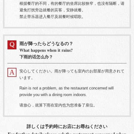
根据餐厅的不同，有的餐厅的坐席比较狭窄，也没有隔断，请
避免打扰旁边就餐的宾客，安静就餐。
禁止带乐器进入餐厅及就餐时候唱歌。
雨が降ったらどうなるの？
What happens when it rains?
下雨的话怎么办？
安心してください。雨が降っても室内のお部屋が用意されて
います。
Rain is not a problem, as the restaurant concerned will
provide you with a dining room indoors.
请放心，就算下雨在室内也为您准备了座位。
詳しくは予約時にお店にお尋ねください
For further details please ask the restaurant concerned when