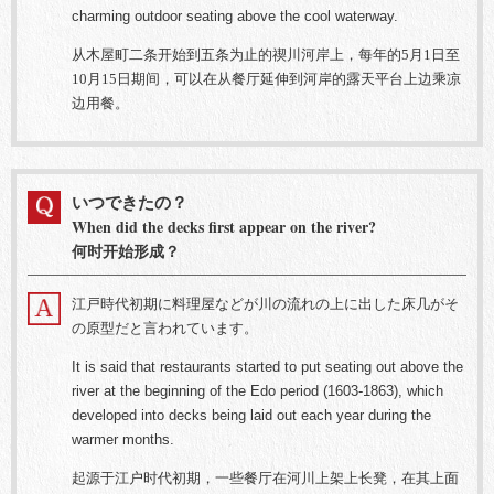
charming outdoor seating above the cool waterway.
从木屋町二条开始到五条为止的禊川河岸上，每年的5月1日至
10月15日期间，可以在从餐厅延伸到河岸的露天平台上边乘凉
边用餐。
いつできたの？
When did the decks first appear on the river?
何时开始形成？
江戸時代初期に料理屋などが川の流れの上に出した床几がそ
の原型だと言われています。
It is said that restaurants started to put seating out above the
river at the beginning of the Edo period (1603-1863), which
developed into decks being laid out each year during the
warmer months.
起源于江户时代初期，一些餐厅在河川上架上长凳，在其上面