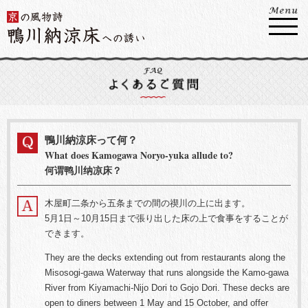
鴨川納涼床って何？
What does Kamogawa Noryo-yuka allude to?
何谓鸭川纳凉床？
木屋町二条から五条までの間の禊川の上に出ます。
5月1日～10月15日まで張り出した床の上で食事をすることが
できます。
They are the decks extending out from restaurants along the
Misosogi-gawa Waterway that runs alongside the Kamo-gawa
River from Kiyamachi-Nijo Dori to Gojo Dori. These decks are
open to diners between 1 May and 15 October, and offer