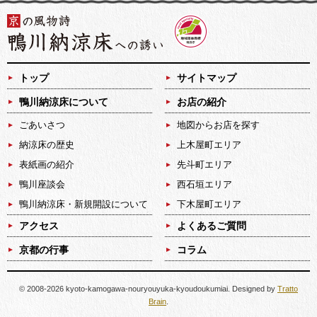
トップ
サイトマップ
鴨川納涼床について
お店の紹介
ごあいさつ
地図からお店を探す
納涼床の歴史
上木屋町エリア
表紙画の紹介
先斗町エリア
鴨川座談会
西石垣エリア
鴨川納涼床・新規開設について
下木屋町エリア
アクセス
よくあるご質問
京都の行事
コラム
© 2008-2026 kyoto-kamogawa-nouryouyuka-kyoudoukumiai. Designed by
Tratto
Brain
.