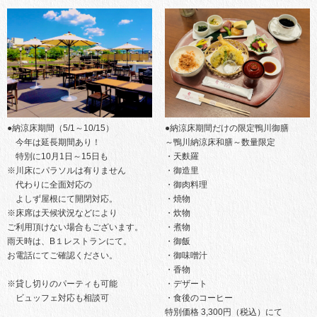
●納涼床期間（5/1～10/15）
●納涼床期間だけの限定鴨川御膳
今年は延長期間あり！
～鴨川納涼床和膳～数量限定
特別に10月1日～15日も
・天麩羅
※川床にパラソルは有りません
・御造里
代わりに全面対応の
・御肉料理
よしず屋根にて開閉対応。
・焼物
※床席は天候状況などにより
・炊物
ご利用頂けない場合もございます。
・煮物
雨天時は、B１レストランにて。
・御飯
お電話にてご確認ください。
・御味噌汁
・香物
※貸し切りのパーティも可能
・デザート
ビュッフェ対応も相談可
・食後のコーヒー
特別価格 3,300円（税込）にて