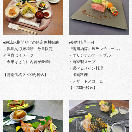
●納涼床期間だけの限定鴨川御膳
●御肉料理一例
～鴨川納涼床和膳～数量限定
『鴨川納涼川床ランチコース』
※写真はイメージ
・オリジナルオードブル
今年はさらに内容が豪華に
・自家製スープ
・選べるメイン料理
【特別価格 3,300円税込】
御肉料理
・デザート／コーヒー
【2,200円税込】