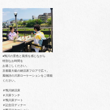
●鴨川の景色と風情を感じながら
特別なお時間を
お過ごしください。
京都最大級の納涼床フロアで広々。
風物詩の川床ローケーションをご堪能
ください。
＃鴨川納涼床
＃川床ランチ
＃鴨川床デート
＃記念日ディナー