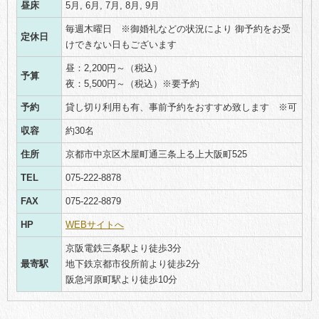
昼床
5月, 6月, 7月, 8月, 9月
毎週木曜日 ※御婚礼などの状況により 御予約をお受
定休日
けできない日もございます
昼：2,200円～（税込）
予算
夜：5,500円～（税込）※要予約
予約
貸し切り利用も有、事前予約をおすすめ致します ※可
収容
約30名
住所
京都市中京区木屋町通三条上る上大阪町525
TEL
075-222-8878
FAX
075-222-8879
HP
WEBサイトへ
京阪電鉄三条駅より徒歩3分
最寄駅
地下鉄京都市役所前より徒歩2分
阪急河原町駅より徒歩10分