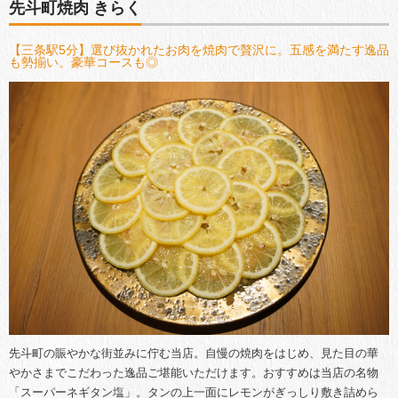
先斗町焼肉 きらく
【三条駅5分】選び抜かれたお肉を焼肉で贅沢に。五感を満たす逸品
も勢揃い。豪華コースも◎
先斗町の賑やかな街並みに佇む当店。自慢の焼肉をはじめ、見た目の華
やかさまでこだわった逸品ご堪能いただけます。おすすめは当店の名物
「スーパーネギタン塩」。タンの上一面にレモンがぎっしり敷き詰めら