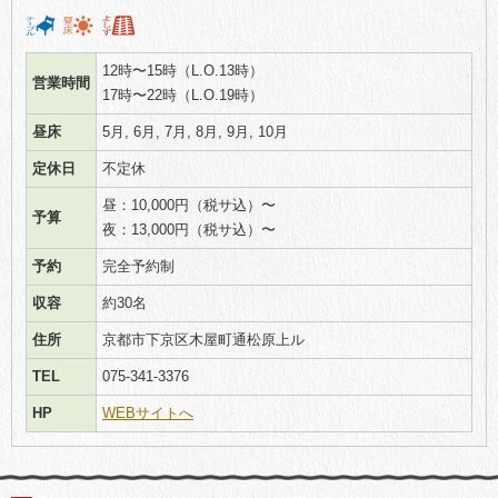
12時〜15時（L.O.13時）
営業時間
17時〜22時（L.O.19時）
昼床
5月, 6月, 7月, 8月, 9月, 10月
定休日
不定休
昼：10,000円（税サ込）〜
予算
夜：13,000円（税サ込）〜
予約
完全予約制
収容
約30名
住所
京都市下京区木屋町通松原上ル
TEL
075-341-3376
HP
WEBサイトへ