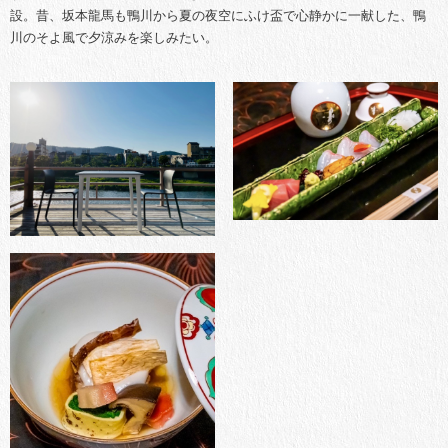
設。昔、坂本龍馬も鴨川から夏の夜空にふけ盃で心静かに一献した、鴨
川のそよ風で夕涼みを楽しみたい。