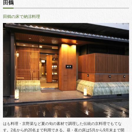
田鶴
田鶴の床で納涼料理
はも料理・京野菜など夏の旬の素材で調理した伝統の京料理でもてな
す。2名から約20名まで利用できる。昼・夜の床は5月から9月末まで開