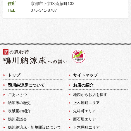
住所
京都市下京区斎藤町133
TEL
075-341-8787
トップ
サイトマップ
鴨川納涼床について
お店の紹介
ごあいさつ
地図からお店を探す
納涼床の歴史
上木屋町エリア
表紙画の紹介
先斗町エリア
鴨川座談会
西石垣エリア
鴨川納涼床・新規開設について
下木屋町エリア