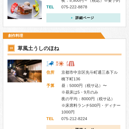
夜：5,500円～（税込）※要予約
TEL
075-222-8878
詳細ページ
創作料理
草風土うしのほね
18
住所
京都市中京区先斗町通三条下ル
橋下町136
予算
昼：5000円（税サ込）〜
※昼床は5・9月のみ
夜の平均：8000円（税サ込）
※床席料ランチ500円・ディナー
1000円
TEL
075-212-8224