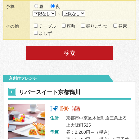
昼
夜
予算
～
テーブル
座敷
掘りごたつ
昼床
その他
よしず
京創作フレンチ
リバースイート京都鴨川
11
住所
京都市中京区木屋町通三条上る
上大阪町525
予算
昼：2,200円～（税込）