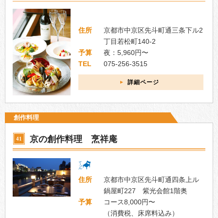
住所
京都市中京区先斗町通三条下ル2
丁目若松町140-2
予算
夜：5,960円〜
TEL
075-256-3515
詳細ページ
創作料理
京の創作料理 烹祥庵
41
住所
京都市中京区先斗町通四条上ル
鍋屋町227 紫光会館1階奥
予算
コース8,000円〜
（消費税、床席料込み）