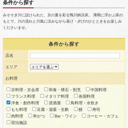
条件から探す
みそそぎ川に設けられた、京の夏を彩る鴨川納涼床。
薄闇に浮かぶ床の
もとで、川の流れと川風に涼みながら昼げ・夕げのひとときをお楽しみ
くださいませ。
条件から探す
店名
エリア
お料理
京料理・京会席
和食・懐石・割烹
中国料理
フランス料理
イタリア料理
各国料理
洋食・創作料理
居酒屋
鳥料理・水炊き
もち料理
豆腐・湯葉・生麩
鰻
寿司
肉料理
串かつ
Bar・ワイン
コーヒー・カフェ
宿泊施設