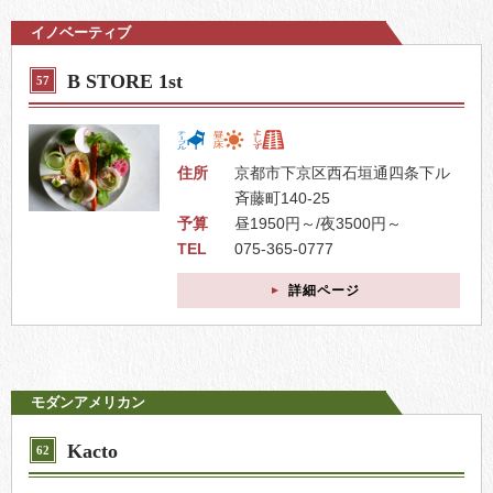
イノベーティブ
B STORE 1st
57
住所
京都市下京区西石垣通四条下ル
斉藤町140-25
予算
昼1950円～/夜3500円～
TEL
075-365-0777
詳細ページ
モダンアメリカン
Kacto
62