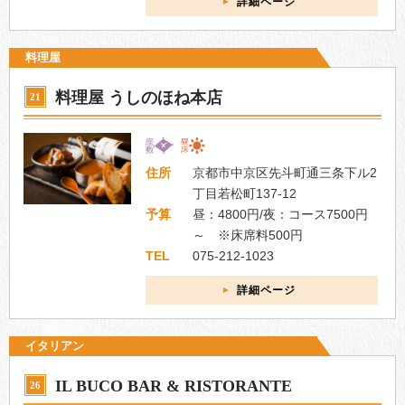
詳細ページ
料理屋
料理屋 うしのほね本店
21
住所
京都市中京区先斗町通三条下ル2
丁目若松町137-12
予算
昼：4800円/夜：コース7500円
～ ※床席料500円
TEL
075-212-1023
詳細ページ
イタリアン
IL BUCO BAR & RISTORANTE
26