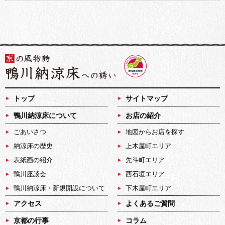
トップ
サイトマップ
鴨川納涼床について
お店の紹介
ごあいさつ
地図からお店を探す
納涼床の歴史
上木屋町エリア
表紙画の紹介
先斗町エリア
鴨川座談会
西石垣エリア
鴨川納涼床・新規開設について
下木屋町エリア
アクセス
よくあるご質問
京都の行事
コラム