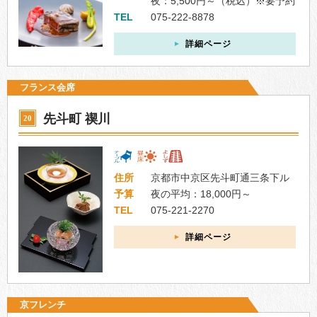
夜：5,500円～（税込）※要予約
TEL
075-222-8878
詳細ページ
フランス会席
先斗町 禊川
20
住所
京都市中京区先斗町通三条下ル
予算
夜の平均：18,000円～
TEL
075-221-2270
詳細ページ
京フレンチ