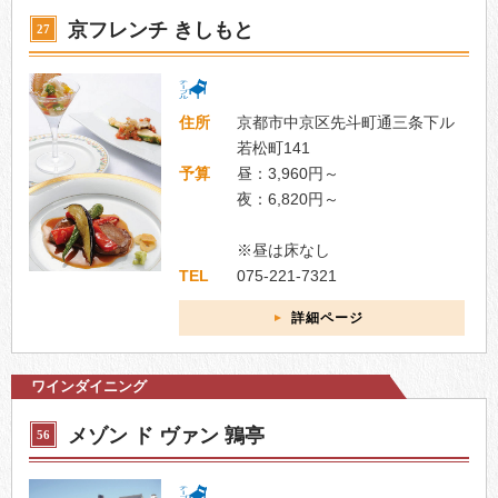
京フレンチ きしもと
27
住所
京都市中京区先斗町通三条下ル
若松町141
予算
昼：3,960円～
夜：6,820円～
※昼は床なし
TEL
075-221-7321
詳細ページ
ワインダイニング
メゾン ド ヴァン 鶉亭
56