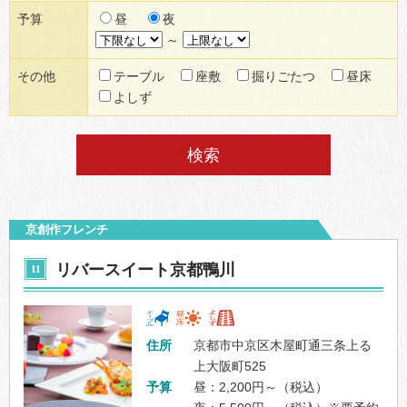
昼
夜
予算
～
テーブル
座敷
掘りごたつ
昼床
その他
よしず
京創作フレンチ
リバースイート京都鴨川
11
住所
京都市中京区木屋町通三条上る
上大阪町525
予算
昼：2,200円～（税込）