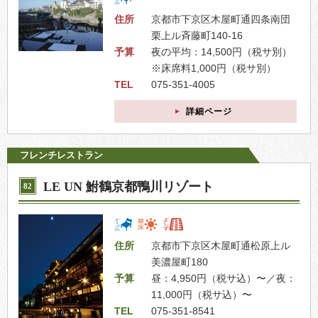
住所
京都市下京区木屋町通四条南団
栗上ル斉藤町140-16
予算
夜の平均：14,500円（税サ別）
※床席料1,000円（税サ別）
TEL
075-351-4005
詳細ページ
フレンチレストラン
LE UN 鮒鶴京都鴨川リゾート
82
住所
京都市下京区木屋町通松原上ル
美濃屋町180
予算
昼：4,950円（税サ込）〜／夜：
11,000円（税サ込）〜
TEL
075-351-8541