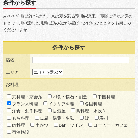
条件から探す
みそそぎ川に設けられた、京の夏を彩る鴨川納涼床。
薄闇に浮かぶ床の
もとで、川の流れと川風に涼みながら昼げ・夕げのひとときをお楽しみ
くださいませ。
条件から探す
店名
エリア
お料理
京料理・京会席
和食・懐石・割烹
中国料理
フランス料理
イタリア料理
各国料理
洋食・創作料理
居酒屋
鳥料理・水炊き
もち料理
豆腐・湯葉・生麩
鰻
寿司
肉料理
串かつ
Bar・ワイン
コーヒー・カフェ
宿泊施設